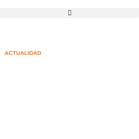
ACTUALIDAD
NOTICIAS
DEL SECTOR
La información más
relevante sobre normativa,
actualidad y eventos.