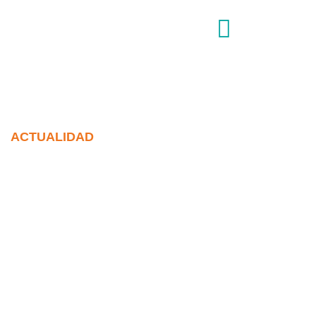
ACTUALIDAD
NOTICIAS
DEL SECTOR
La información más
relevante sobre normativa,
actualidad y eventos.